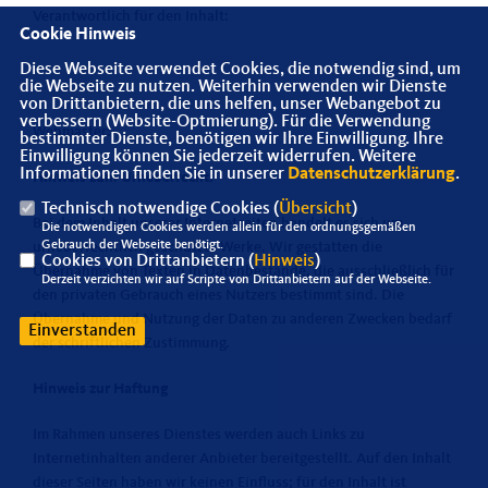
Verantwortlich für den Inhalt:
Cookie Hinweis
Diese Webseite verwendet Cookies, die notwendig sind, um
die Webseite zu nutzen. Weiterhin verwenden wir Dienste
von Drittanbietern, die uns helfen, unser Webangebot zu
verbessern (Website-Optmierung). Für die Verwendung
Webmaster:
bestimmter Dienste, benötigen wir Ihre Einwilligung. Ihre
Einwilligung können Sie jederzeit widerrufen. Weitere
Informationen finden Sie in unserer
Datenschutzerklärung
.
Hinweis zum Urheberrecht:
Technisch notwendige Cookies (
Übersicht
)
Bei dem Inhalt unserer Internetseiten handelt es sich um
Die notwendigen Cookies werden allein für den ordnungsgemäßen
Gebrauch der Webseite benötigt.
urheberrechtlich geschützte Werke. Wir gestatten die
Cookies von Drittanbietern (
Hinweis
)
Übernahme von Texten in Datenbestände, die ausschließlich für
Derzeit verzichten wir auf Scripte von Drittanbietern auf der Webseite.
den privaten Gebrauch eines Nutzers bestimmt sind. Die
Übernahme und Nutzung der Daten zu anderen Zwecken bedarf
Einverstanden
der schriftlichen Zustimmung.
Hinweis zur Haftung
Im Rahmen unseres Dienstes werden auch Links zu
Internetinhalten anderer Anbieter bereitgestellt. Auf den Inhalt
dieser Seiten haben wir keinen Einfluss; für den Inhalt ist