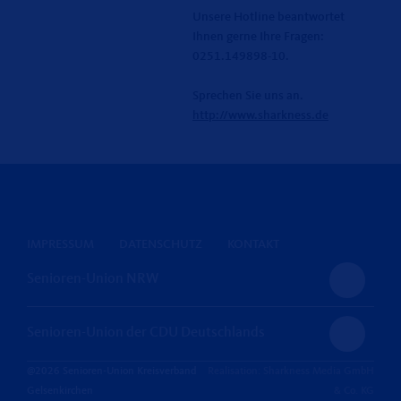
Unsere Hotline beantwortet
Ihnen gerne Ihre Fragen:
0251.149898-10.
Sprechen Sie uns an.
http://www.sharkness.de
IMPRESSUM
DATENSCHUTZ
KONTAKT
Senioren-Union NRW
Senioren-Union der CDU Deutschlands
@2026 Senioren-Union Kreisverband
Realisation: Sharkness Media GmbH
Gelsenkirchen
& Co. KG